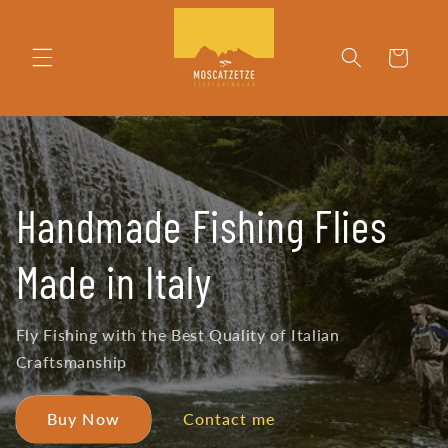
Skip to
content
Cart
Handmade Fishing Flies
Made in Italy
Fly Fishing with the Best Quality of Italian
Craftsmanship
Buy Now
Contact me