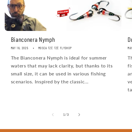
Bianconera Nymph
D
MAY 16, 2025
MOSCA TZÈ TZÈ FLYSHOP
MA
The Bianconera Nymph is ideal for summer
T
waters that may lack clarity, but thanks to its
f
small size, it can be used in various fishing
a
scenarios. Inspired by the classic...
ve
ta
of
1
/
3